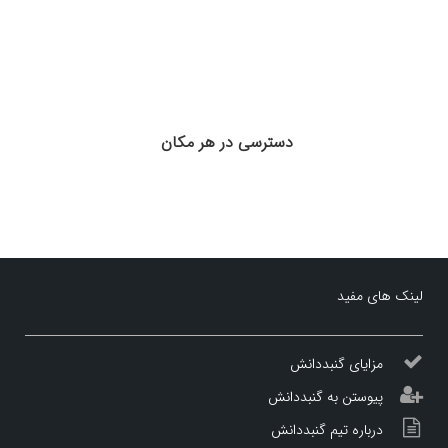
دسترسی در هر مکان
لینک های مفید
مزایای گنبددانش
پیوستن به گنبددانش
درباره تیم گنبددانش